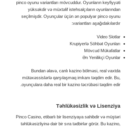
pinco oyunu variantları mövcuddur. Oyun
yüksəkdir və müxtəlif istehsalçıla
seçilmişdir. Oyunçular üçün ən popul
variantlar
Krupiyerlə 
Möv
Ən Y
Bundan əlavə, canlı kazino bölm
mütəxəssislərlə qarşılaşmaq imkanı 
oyunçulara daha real bir kazino təcrüb
Təhlükəsizlik 
Pinco Casino, etibarlı bir lisenziyaya sa
təhlükəsizliyinə dair bir sıra tədbirlər 