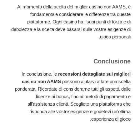
Al momento della scelta del miglior ca
fondamentale considerare le diffe
piattaforme. Ogni casino ha i suoi pu
debolezza e la scelta deve basarsi sulle vo
C
In conclusione, le
recensioni dettagli
casino non AAMS
possono aiutarvi a
ponderata. Ricordate di considerarne tutti g
licenze ai bonus, fino ai metod
all’assistenza clienti. Scegliete un
risponda alle vostre esigenze e go
esp