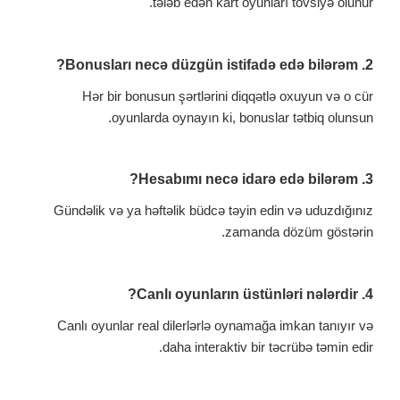
tələb edən kart oyunlar
Hər bir bonusun şərtlərini diqqətlə
oyunlarda oynayın ki, bonuslar
Gündəlik və ya həftəlik büdcə təyin edi
zamanda d
Canlı oyunlar real dilerlərlə oynamağa 
daha interaktiv bir tə