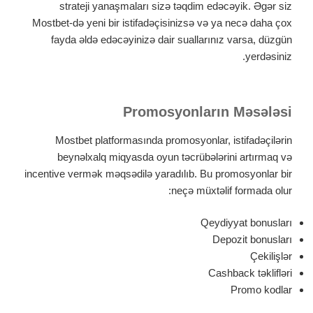
strateji yanaşmaları sizə təqdim ed
Mostbet-də yeni bir istifadəçisinizsə və 
fayda əldə edəcəyinizə dair sualların
Promosyonları
Mostbet platformasında promosyonlar,
beynəlxalq miqyasda oyun təcrübələ
incentive vermək məqsədilə yaradılıb. Bu 
neçə müxtəl
Qeyd
D
Cas