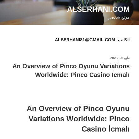
ALSERH
ALSERHANI81@GMA
An Overview of Pinco Oyunu 
Worldwide: Pinco Cas
An Overview of Pin
Variations Worldwi
Casi