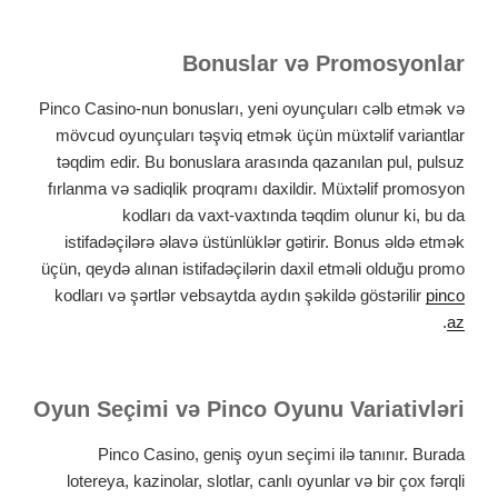
Bonuslar və Pr
Pinco Casino-nun bonusları, yeni oyunçula
mövcud oyunçuları təşviq etmək üçün müx
təqdim edir. Bu bonuslara arasında qazan
fırlanma və sadiqlik proqramı daxildir. Mü
kodları da vaxt-vaxtında təqdim 
istifadəçilərə əlavə üstünlüklər gətirir.
üçün, qeydə alınan istifadəçilərin daxil etm
kodları və şərtlər vebsaytda aydın şəkildə
Oyun Seçimi və Pinco Oyunu V
Pinco Casino, geniş oyun seçimi ilə
lotereya, kazinolar, slotlar, canlı oyunlar