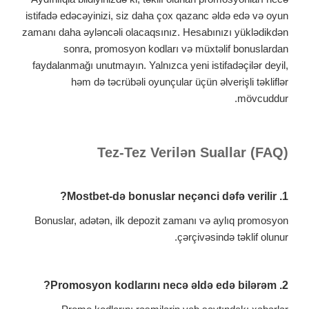
istifadə edəcəyinizi, siz daha çox qazanc 
zamanı daha əyləncəli olacaqsınız. Hesabın
sonra, promosyon kodları və müxtə
faydalanmağı unutmayın. Yalnızca yeni isti
həm də təcrübəli oyunçular üçün əl
Tez-Tez Verilən Su
Bonuslar, adətən, ilk depozit zamanı və
çərçivəsin