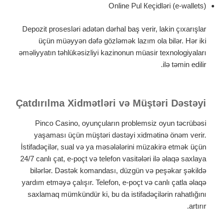
Online Pul Кeçi
Depozit prosesləri adətən dərhal baş verir,
üçün müəyyən dəfə gözləmək lazım ol
əməliyyatın təhlükəsizliyi kazinonun müasir
Çatdırılma Xidmətləri və Müşt
Pinco Casino, oyunçuların problemsiz
yaşaması üçün müştəri dəstəyi xidmət
İstifadəçilər, sual və ya məsələlərini müz
24/7 canlı çat, e-poçt və telefon vasitələri 
bilərlər. Dəstək komandası, düzgün və 
yardım etməyə çalışır. Telefon, e-poçt və c
saxlamaq mümkündür ki, bu da istifadəçil