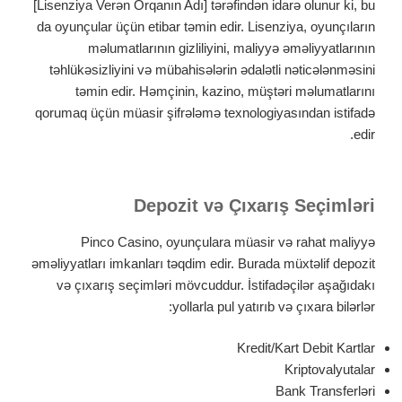
[Lisenziya Verən Orqanın Adı] tərəfindən ida
da oyunçular üçün etibar təmin edir. Lisenz
məlumatlarının gizliliyini, maliyyə
təhlükəsizliyini və mübahisələrin ədalətl
təmin edir. Həmçinin, kazino, müştə
qorumaq üçün müasir şifrələmə texnologiya
Depozit və Çıxarı
Pinco Casino, oyunçulara müasir v
əməliyyatları imkanları təqdim edir. Burada 
və çıxarış seçimləri mövcuddur. İstifad
yollarla pul yatırıb v
Kredit/K
B