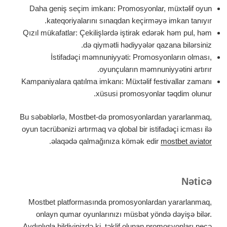
Daha geniş seçim imkanı: Promosyonlar
kateqoriyalarını sınaqdan keçirməy
Qızıl mükafatlar: Çekilişlərdə iştirak edə
də qiymətli hədiyyələr q
İstifadəçi məmnuniyyəti: Promosy
oyunçuların məmnuni
Kampaniyalara qatılma imkanı: Müxtəlif fe
xüsusi promosyonlar
Bu səbəblərlə, Mostbet-də promosyonlard
oyun təcrübənizi artırmaq və qlobal bir isti
.
əlaqədə qalmağınıza kömək edir
Mostbet platformasında promosyonlard
onlayn qumar oyunlarınızı müsbət yön
Aydınlıqla bildiyinizdə ki, təklif olunan p